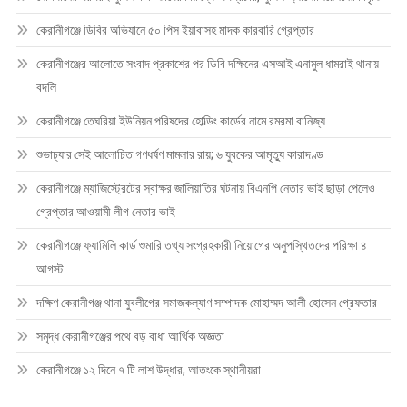
কেরানীগঞ্জে ডিবির অভিযানে ৫০ পিস ইয়াবাসহ মাদক কারবারি গ্রেপ্তার
কেরানীগঞ্জের আলোতে সংবাদ প্রকাশের পর ডিবি দক্ষিনের এসআই এনামুল ধামরাই থানায়
বদলি
কেরানীগঞ্জে তেঘরিয়া ইউনিয়ন পরিষদের হোল্ডিং কার্ডের নামে রমরমা বানিজ্য
শুভাঢ্যার সেই আলোচিত গণধর্ষণ মামলার রায়; ৬ যুবকের আমৃত্যু কারাদণ্ড
কেরানীগঞ্জে ম্যাজিস্ট্রেটের স্বাক্ষর জালিয়াতির ঘটনায় বিএনপি নেতার ভাই ছাড়া পেলেও
গ্রেপ্তার আওয়ামী লীগ নেতার ভাই
কেরানীগঞ্জে ফ্যামিলি কার্ড শুমারি তথ্য সংগ্রহকারী নিয়োগের অনুপস্থিতদের পরিক্ষা ৪
আগস্ট
দক্ষিণ কেরানীগঞ্জ থানা যুবলীগের সমাজকল্যাণ সম্পাদক মোহাম্মদ আলী হোসেন গ্রেফতার
সমৃদ্ধ কেরানীগঞ্জের পথে বড় বাধা আর্থিক অজ্ঞতা
কেরানীগঞ্জে ১২ দিনে ৭ টি লাশ উদ্ধার, আতংকে স্থানীয়রা