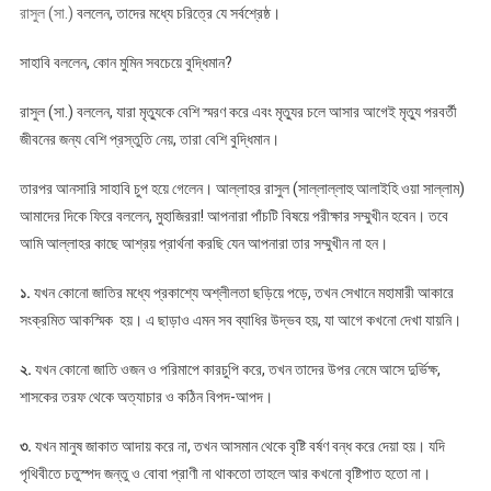
রাসুল (সা.)
বললেন, তাদের মধ্যে চরিত্রে যে সর্বশ্রেষ্ঠ।
সাহাবি বললেন, কোন মুমিন সবচেয়ে বুদ্ধিমান?
রাসুল (সা.) বললেন, যারা মৃত্যুকে বেশি স্মরণ করে এবং মৃত্যুর চলে আসার আগেই মৃত্যু পরবর্তী
জীবনের জন্য বেশি প্রস্তুতি নেয়, তারা বেশি বুদ্ধিমান।
তারপর আনসারি সাহাবি চুপ হয়ে গেলেন। আল্লাহর রাসুল (সাল্লাল্লাহু আলাইহি ওয়া সাল্লাম)
আমাদের দিকে ফিরে বললেন, মুহাজিররা! আপনারা পাঁচটি বিষয়ে পরীক্ষার সম্মুখীন হবেন। তবে
আমি আল্লাহর কাছে আশ্রয় প্রার্থনা করছি যেন আপনারা তার সম্মুখীন না হন।
১.
যখন কোনো জাতির মধ্যে প্রকাশ্যে অশ্লীলতা ছড়িয়ে পড়ে, তখন সেখানে মহামারী আকারে
সংক্রমিত আকস্মিক হয়। এ ছাড়াও এমন সব ব্যাধির উদ্ভব হয়, যা আগে কখনো দেখা যায়নি।
২.
যখন কোনো জাতি ওজন ও পরিমাপে কারচুপি করে, তখন তাদের উপর নেমে আসে দুর্ভিক্ষ,
শাসকের তরফ থেকে অত্যাচার ও কঠিন বিপদ-আপদ।
৩.
যখন মানুষ জাকাত আদায় করে না, তখন আসমান থেকে বৃষ্টি বর্ষণ বন্ধ করে দেয়া হয়। যদি
পৃথিবীতে চতুস্পদ জন্তু ও বোবা প্রাণী না থাকতো তাহলে আর কখনো বৃষ্টিপাত হতো না।