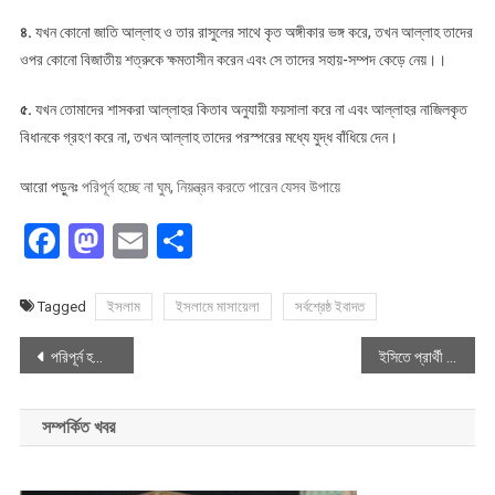
৪.
যখন কোনো জাতি আল্লাহ ও তার রাসুলের সাথে কৃত অঙ্গীকার ভঙ্গ করে, তখন আল্লাহ তাদের
ওপর কোনো বিজাতীয় শত্রুকে ক্ষমতাসীন করেন এবং সে তাদের সহায়-সম্পদ কেড়ে নেয়।।
৫.
যখন তোমাদের শাসকরা আল্লাহর কিতাব অনুযায়ী ফয়সালা করে না এবং আল্লাহর নাজিলকৃত
বিধানকে গ্রহণ করে না, তখন আল্লাহ তাদের পরস্পরের মধ্যে যুদ্ধ বাঁধিয়ে দেন।
আরো পড়ুনঃ
পরিপূর্ন হচ্ছে না ঘুম, নিয়ন্ত্রন করতে পারেন যেসব উপায়ে
Facebook
Mastodon
Email
Share
Tagged
ইসলাম
ইসলামে মাসায়েলা
সর্বশ্রেষ্ঠ ইবাদত
Post
পরিপূর্ন হচ্ছে না ঘুম নিয়ন্ত্রন করতে পারেন যেসব উপায়ে
ইসিতে প্রার্থী তা ফিরে পাওয়ার চতুর্থ দিনের আপিল শুরু
navigation
সম্পর্কিত খবর