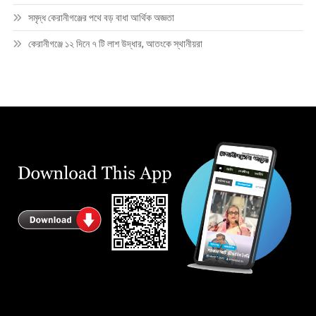
সমৃদ্ধ কেরানীগঞ্জের পথে বড় বাধা আর্থিক অজ্ঞতা
কেরানীগঞ্জে ১২ দিনে ৭ টি লাশ উদ্ধার, আতংকে স্থানীয়রা