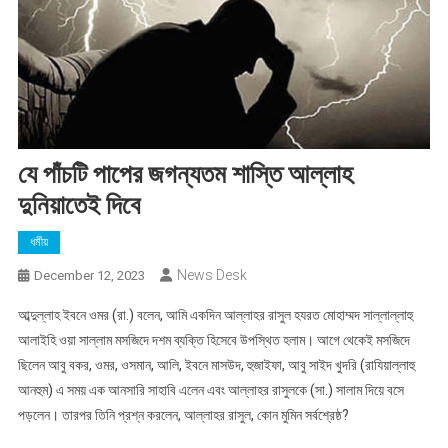
যে পাঁচটি পাপের জগন্যতম শাস্তি আল্লাহ
দুনিয়াতেই দিবে
ধর্মীয়
News Desk
December 12, 2023
আব্দুল্লাহ ইবনে ওমর (রা.) বলেন, আমি একদিন আল্লাহর রাসুল হযরত মোহাম্মদ সাল্লাল্লাহু
আলাইহি ওয়া সাল্লাম মসজিদে দশম ব্যক্তি হিসেবে উপস্থিত হলাম। আগে থেকেই মসজিদে
ছিলেন আবু বকর, ওমর, ওসমান, আলি, ইবনে মাসউদ, হুজাইফা, আবু সাইদ খুদরি (রাযিয়াল্লাহু
আনহুম) এ সময় এক আনসারি সাহাবি এলেন এবং আল্লাহর রাসুলকে (সা.) সালাম দিয়ে বসে
পড়লেন। তারপর তিনি প্রশ্ন করলেন, আল্লাহর রাসুল, কোন মুমিন সর্বশ্রেষ্ঠ?