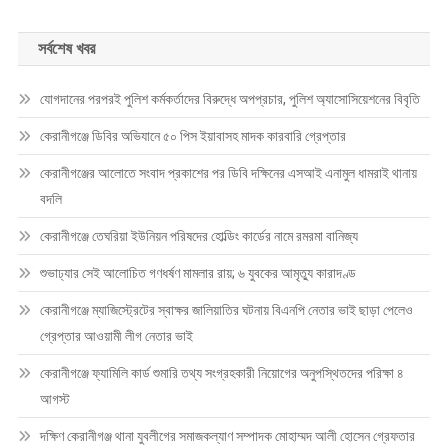
সর্বশেষ খবর
যোগদানের পরপরই পুলিশ কর্মকর্তাদের বিরুদ্ধে অপপ্রচার, পুলিশ অ্যাসোসিয়েশনের বিবৃতি
কেরানীগঞ্জে ডিবির অভিযানে ৫০ পিস ইয়াবাসহ মাদক কারবারি গ্রেপ্তার
কেরানীগঞ্জের আলোতে সংবাদ প্রকাশের পর ডিবি দক্ষিনের এসআই এনামুল ধামরাই থানায়
বদলি
কেরানীগঞ্জে তেঘরিয়া ইউনিয়ন পরিষদের হোল্ডিং কার্ডের নামে রমরমা বানিজ্য
শুভাঢ্যার সেই আলোচিত গণধর্ষণ মামলার রায়; ৬ যুবকের আমৃত্যু কারাদণ্ড
কেরানীগঞ্জে ম্যাজিস্ট্রেটের স্বাক্ষর জালিয়াতির ঘটনায় বিএনপি নেতার ভাই ছাড়া পেলেও
গ্রেপ্তার আওয়ামী লীগ নেতার ভাই
কেরানীগঞ্জে ফ্যামিলি কার্ড শুমারি তথ্য সংগ্রহকারী নিয়োগের অনুপস্থিতদের পরিক্ষা ৪
আগস্ট
দক্ষিণ কেরানীগঞ্জ থানা যুবলীগের সমাজকল্যাণ সম্পাদক মোহাম্মদ আলী হোসেন গ্রেফতার