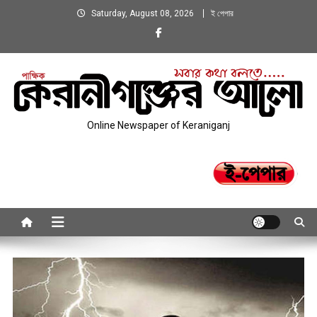
Skip
Saturday, August 08, 2026
ই পেপার
to
content
Online Newspaper of Keraniganj