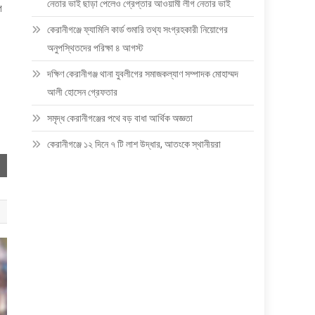
নেতার ভাই ছাড়া পেলেও গ্রেপ্তার আওয়ামী লীগ নেতার ভাই
ণ
কেরানীগঞ্জে ফ্যামিলি কার্ড শুমারি তথ্য সংগ্রহকারী নিয়োগের
অনুপস্থিতদের পরিক্ষা ৪ আগস্ট
দক্ষিণ কেরানীগঞ্জ থানা যুবলীগের সমাজকল্যাণ সম্পাদক মোহাম্মদ
আলী হোসেন গ্রেফতার
সমৃদ্ধ কেরানীগঞ্জের পথে বড় বাধা আর্থিক অজ্ঞতা
কেরানীগঞ্জে ১২ দিনে ৭ টি লাশ উদ্ধার, আতংকে স্থানীয়রা