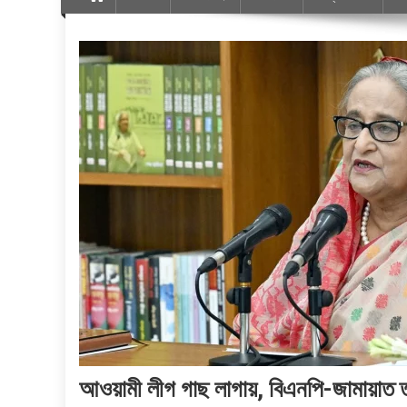
আওয়ামী লীগ গাছ লাগায়, বিএনপি-জামায়াত তা ধ