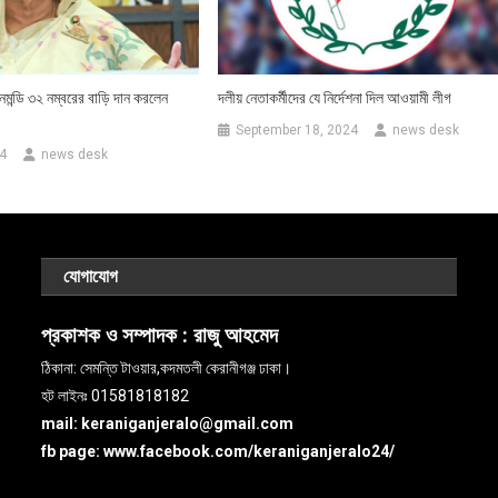
মন্ডি ৩২ নম্বরের বাড়ি দান করলেন
দলীয় নেতাকর্মীদের যে নির্দেশনা দিল আওয়ামী লীগ
September 18, 2024
news desk
4
news desk
যোগাযোগ
প্রকাশক ও সম্পাদক :
রাজু আহমেদ
ঠিকানা: সেমন্তি টাওয়ার,কদমতলী কেরানীগঞ্জ ঢাকা।
হট লাইনঃ 01581818182
mail: keraniganjeralo@gmail.com
fb page: www.facebook.com/keraniganjeralo24/