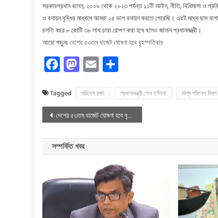
সরকারপ্রধান বলেন, ২০০৯ থেকে ২০২৩ পর্যন্ত ১১টি আইন, নীতি, বিধিমালা ও প্রবি
ও বনায়ন বৃদ্ধির মাধ্যমে আমরা ২৫ ভাগ বনায়ন করতে পেরেছি। এরই মধ্যে ছাদ বা
চলতি বছর ৮ কোটি ৩৮ লাখ চারা রোপণ করা হবে বলেও জানান প্রধানমন্ত্রী।
আরো পড়ুনঃ
দেশের ৫৩তম বাজেট ঘোষণা হবে বৃহস্পতিবার
Facebook
Mastodon
Email
Share
Tagged
পরিবেশ রক্ষা
প্রধানমন্ত্রী শেখ হাসিনা
বিশ্ব পরিবেশ দিবস
Post
দেশের ৫৩তম বাজেট ঘোষণা হবে বৃহস্পতিবার
navigation
সম্পর্কিত খবর