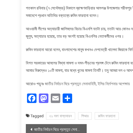
গতকাল রবিবার (৭ সেপ্টেম্বর) বিকালে ব্রাহ্মণবাড়িয়ার আশুগঞ্জ উপজেলার শরীফপ
সমাবেশে প্রধান অতিথির বক্তব্যে রুমিন ফারহানা বলেন।
আওয়ামী লীগের অত্যাচারী জালিমদের বিচার বিএনপি যতটা চায়, ততটা আর কোনও দল চ
জুলুম, অত্যাচার হয়েছে, তার বড় অংশই হয়েছে বিএনপির নেতাকর্মীদের ওপর।
রুমিন ফারহানা আরো বলেন, বাংলাদেশের মানুষ কখনও দেশনেত্রী খালেদা জিয়াকে ফি
বিগত সরকারের আমলের মিথ্যা মামলা ও দমন-পীড়নের প্রসঙ্গ টেনে রুমিন ফারহানা বল
আমার বিরুদ্ধেও ১০টি মামলা, যার মধ্যে খুনের মামলা তিনটি। তবু আমরা দল ও আদর
আরোও পড়ুনঃ
জাতীয় নির্বাচন ঘিরে প্রস্তুত সেনাবাহিনী, ইসির নির্দেশনার অপেক্ষায়
Facebook
Mastodon
Email
Share
Tagged
৩১ দফা বাস্তবায়ন
পিআর
রুমিন ফারহানা
Post
জাতীয় নির্বাচন ঘিরে প্রস্তুত সেনাবাহিনী, ইসির নির্দেশনার অপেক্ষায়