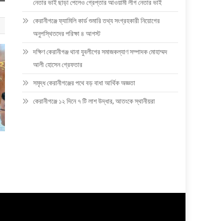
নেতার ভাই ছাড়া পেলেও গ্রেপ্তার আওয়ামী লীগ নেতার ভাই
কেরানীগঞ্জে ফ্যামিলি কার্ড শুমারি তথ্য সংগ্রহকারী নিয়োগের
অনুপস্থিতদের পরিক্ষা ৪ আগস্ট
দক্ষিণ কেরানীগঞ্জ থানা যুবলীগের সমাজকল্যাণ সম্পাদক মোহাম্মদ
আলী হোসেন গ্রেফতার
সমৃদ্ধ কেরানীগঞ্জের পথে বড় বাধা আর্থিক অজ্ঞতা
কেরানীগঞ্জে ১২ দিনে ৭ টি লাশ উদ্ধার, আতংকে স্থানীয়রা