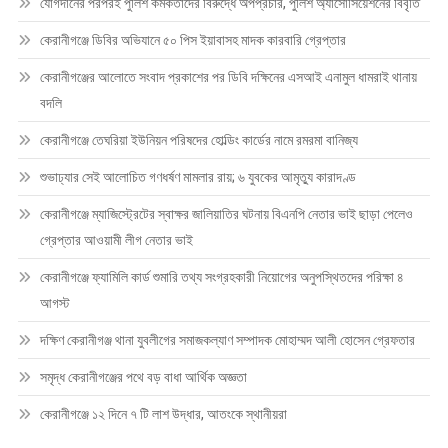
যোগদানের পরপরই পুলিশ কর্মকর্তাদের বিরুদ্ধে অপপ্রচার, পুলিশ অ্যাসোসিয়েশনের বিবৃতি
কেরানীগঞ্জে ডিবির অভিযানে ৫০ পিস ইয়াবাসহ মাদক কারবারি গ্রেপ্তার
কেরানীগঞ্জের আলোতে সংবাদ প্রকাশের পর ডিবি দক্ষিনের এসআই এনামুল ধামরাই থানায়
বদলি
কেরানীগঞ্জে তেঘরিয়া ইউনিয়ন পরিষদের হোল্ডিং কার্ডের নামে রমরমা বানিজ্য
শুভাঢ্যার সেই আলোচিত গণধর্ষণ মামলার রায়; ৬ যুবকের আমৃত্যু কারাদণ্ড
কেরানীগঞ্জে ম্যাজিস্ট্রেটের স্বাক্ষর জালিয়াতির ঘটনায় বিএনপি নেতার ভাই ছাড়া পেলেও
গ্রেপ্তার আওয়ামী লীগ নেতার ভাই
কেরানীগঞ্জে ফ্যামিলি কার্ড শুমারি তথ্য সংগ্রহকারী নিয়োগের অনুপস্থিতদের পরিক্ষা ৪
আগস্ট
দক্ষিণ কেরানীগঞ্জ থানা যুবলীগের সমাজকল্যাণ সম্পাদক মোহাম্মদ আলী হোসেন গ্রেফতার
সমৃদ্ধ কেরানীগঞ্জের পথে বড় বাধা আর্থিক অজ্ঞতা
কেরানীগঞ্জে ১২ দিনে ৭ টি লাশ উদ্ধার, আতংকে স্থানীয়রা