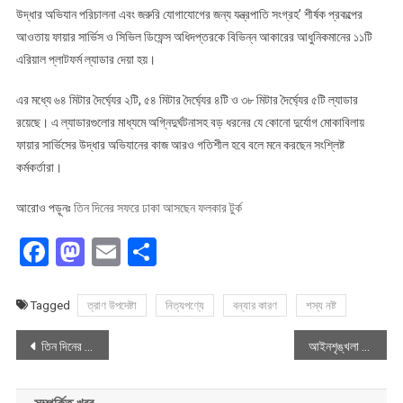
উদ্ধার অভিযান পরিচালনা এবং জরুরি যোগাযোগের জন্য যন্ত্রপাতি সংগ্রহ’ শীর্ষক প্রকল্পের
আওতায় ফায়ার সার্ভিস ও সিভিল ডিফেন্স অধিদপ্তরকে বিভিন্ন আকারের আধুনিকমানের ১১টি
এরিয়াল প্লাটফর্ম ল্যাডার দেয়া হয়।
এর মধ্যে ৬৪ মিটার দৈর্ঘ্যের ২টি, ৫৪ মিটার দৈর্ঘ্যের ৪টি ও ৩৮ মিটার দৈর্ঘ্যের ৫টি ল্যাডার
রয়েছে। এ ল্যাডারগুলোর মাধ্যমে অগ্নিদুর্ঘটনাসহ বড় ধরনের যে কোনো দুর্যোগ মোকাবিলায়
ফায়ার সার্ভিসের উদ্ধার অভিযানের কাজ আরও গতিশীল হবে বলে মনে করছেন সংশ্লিষ্ট
কর্মকর্তারা।
আরোও পড়ূনঃ
তিন দিনের সফরে ঢাকা আসছেন ফলকার টুর্ক
Facebook
Mastodon
Email
Share
Tagged
ত্রাণ উপদেষ্টা
নিত্যপণ্যে
বন্যার কারণ
শস্য নষ্ট
Post
তিন দিনের সফরে ঢাকা আসছেন ফলকার টুর্ক
আইনশৃঙ্খলা পরিস্থিতি উন্নতির দিকেঃ স্বরাষ্ট্র উপদেষ্টা
navigation