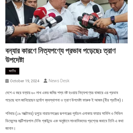
বন্যার কারণে নিত্যপণ্যে প্রভাব পড়েছেঃ ত্রাণ
উপদেষ্টা
জাতীয়
News Desk
October 19, 2024
দেশে এ বছর বন্যায় ৬০ লাখ একর জমির শস্য নষ্ট হওয়ায় নিত্যপণ্যের বাজারে এর প্রভাব
পড়েছে বলে জানিয়েছেন দুর্যোগ ব্যবস্থাপনা ও ত্রাণ উপদেষ্টা ফারুক ই আজম (বীর প্রতীক)।
শনিবার (১৯ অক্টোবর) দুপুরে নারায়ণগঞ্জের রূপগঞ্জের পূর্বাচল এলাকায় ফায়ার সার্ভিস ও সিভিল
ডিফেন্সের মাল্টিপারপাস টেনিং গ্ৰাউন্ডে এক অনুষ্ঠানে সাংবাদিকদের প্রশ্নের জবাবে তিনি এ কথা
জানান।