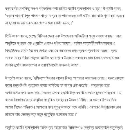
বন্যাদুর্গত বেশ কিছু অঞ্চল পরিদর্শনের কথা জানিয়ে দুর্যোগ ব্যবস্থাপনা ও ত্রাণ উপদেষ্টা বলেন,
‘
বন্যা
র কারণে বিপুল পরিমাণ খাদ্য শস্যের যে ক্ষতি হয়েছে সেই ঘাটতি রাতারাতি পূরণ করা সম্ভব
না হলেও সরকার দ্রুত এর যোগান দেয়ার চেষ্টা করছে।’
তিনি আরও বলেন, দেশের বিভিন্ন জেলা এবং উপজেলায় অতিদরিদ্র মানুষ বসবাস করছে। তারা
অপুষ্টিতে ভুগছেন এবং প্রোটিন থেকেও বঞ্চিত হচ্ছেন। বর্তমান অন্তর্বর্তীকালীন সরকার এ
বিষয়টিকেও দুর্যোগ হিসেবে দেখছে এবং এর সমাধানের জন্য প্রকল্প গ্রহণ করা হচ্ছে। দ্রুত
সময়ের মধ্যে দরিদ্র মানুষের আর্থিক দুরাবস্থার উন্নয়নে সরকারের কাজ চলমান রয়েছে বলেও
জানান দুর্যোগ ব্যবস্থাপনা ও ত্রাণ উপদেষ্টা ফারুক ই আজম।
উপদেষ্টা আরও বলেন, ‘ভূমিকম্পে উদ্ধার কাজের বিষয়ে আমাদের আলোচনা চলছে। দ্রুত রেসপন্স
করার জন্য কী কী প্রয়োজন ফায়ার সার্ভিসের তা জানার চেষ্টা করেছি। বাস্তবতা হচ্ছে
অপরিকল্পিত নগরায়নের কারণে অনেক এলাকায় ভারী উদ্ধারকারী যানবাহন ঢুকতে পারবে না। এ
ধরনের বিপর্যয়ের জন্য আধুনিক প্রযুক্তি ব্যবহারের উদ্যোগ নিচ্ছি। এ ধরনের বিপর্যয় নিয়ে
আমরা নিজেও শঙ্কিত। আমাদের নগর সুশৃঙ্খলভাবে গড়ে ওঠেনি। এরপরেও উদ্ধারকাজ যেন
চালানো যায় সেজন্য নতুন নতুন প্রযুক্তি সংযোজন হচ্ছে।’
অনুষ্ঠানে দুর্যোগ ব্যবস্থাপনা অধিদপ্তর আয়োজিত ‘ভূমিকম্প ও অন্যান্য দুর্যোগকালে অনুসন্ধান,