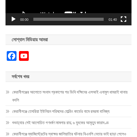
00:00
01:40
সোশ্যাল মিডিয়ায় আমরা
Facebook
YouTube
সর্বশেষ খবর
কেরানীগঞ্জের আলোতে সংবাদ প্রকাশের পর ডিবি দক্ষিনের এসআই এনামুল ধামরাই থানায়
বদলি
কেরানীগঞ্জে তেঘরিয়া ইউনিয়ন পরিষদের হোল্ডিং কার্ডের নামে রমরমা বানিজ্য
শুভাঢ্যার সেই আলোচিত গণধর্ষণ মামলার রায়; ৬ যুবকের আমৃত্যু কারাদণ্ড
কেরানীগঞ্জে ম্যাজিস্ট্রেটের স্বাক্ষর জালিয়াতির ঘটনায় বিএনপি নেতার ভাই ছাড়া পেলেও