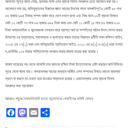
আদালত সূত্রে জানা গেছে, দুদকের পক্ষে এসব ব্যাংক হিসাব অবরুদ্ধ চেয়ে আবেদন করা হয়।
আবেদনে বলা হয়, অভিযুক্তদের বিরুদ্ধে জ্ঞাত আয়ের উৎসের সাথে অসঙ্গতিপূর্ণ ৬ কোটি ৯৮ লাখ
৫৪ হাজার ৯৬৪ টাকার সম্পদ অর্জন করে ভোগ দখলে রাখা এবং নিজ নামে ২০টি ব্যাংক হিসাবে
মোট ১২ কোটি ৭৭ লাখ ৮৬ হাজার ৬৯৯ টাকা জমা এবং মোট ১১ কোটি ১৮ লাখ ৪৯ হাজার ৮১৮
টাকা অস্বাভাবিক ও সন্দেহজনক লেনদেন করে প্রাপ্ত অর্থ বা সম্পত্তির অবৈধ উৎস গোপন করার
উদ্দেশ্যে এর হস্তান্তর, স্থানান্তর ও রূপান্তর করায় তাদের বিরুদ্ধে দুর্নীতি দমন কমিশন আইন,
২০০৪ এর ২৭(১) ধারা এবং মানিলন্ডারিং প্রতিরোধ আইন, ২০১২ এর ৪(২) ও ৪(৩) ধারা তৎসহ
দণ্ডবিধির ১০৯ ধারায় শাস্তিযোগ্য অপরাধ করায় মামলা দায়ের করা হয়েছে।
মামলা দায়েরের পর থেকে আসামি তার ব্যাংকে রক্ষিত টাকা উত্তোলনের চেষ্টা করছেন মর্মে বিভিন্ন
সূত্র থেকে জানা যায়। অপরাধলব্ধ আয়ের মাধ্যমে অর্জিত এসব সম্পদের বিষয়ে কোনো ব্যবস্থা
গ্রহণ না করলে তা বেহাত হয়ে যাওয়ার সম্ভাবনা রয়েছে। এমতাবস্থায় এসব ব্যাংক হিসাব
অবরুদ্ধ করা প্রয়োজন
আরোও পড়ুনঃ
বৈষম্যবিরোধী ছাত্র আন্দোলনের কেরানীগঞ্জ কমিটি ঘোষনা
Facebook
Mastodon
Email
Share