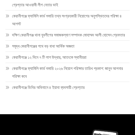
গ্রেপ্তার আওয়ামী লীগ নেতার ভাই
কেরানীগঞ্জে ফ্যামিলি কার্ড শুমারি তথ্য সংগ্রহকারী নিয়োগের অনুপস্থিতদের পরিক্ষা ৪
আগস্ট
দক্ষিণ কেরানীগঞ্জ থানা যুবলীগের সমাজকল্যাণ সম্পাদক মোহাম্মদ আলী হোসেন গ্রেফতার
সমৃদ্ধ কেরানীগঞ্জের পথে বড় বাধা আর্থিক অজ্ঞতা
কেরানীগঞ্জে ১২ দিনে ৭ টি লাশ উদ্ধার, আতংকে স্থানীয়রা
কেরানীগঞ্জে ফ্যামিলি কার্ড শুমারি ২০২৬ নিয়োগ পরিক্ষার তারিখ প্রকাশ: জানুন আপনার
পরিক্ষা কবে
কেরানীগঞ্জে ডিবির অভিযানে ৪ ইয়াবা ব্যবসায়ী গ্রেপ্তার