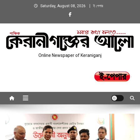
Skip
Saturday, August 08, 2026
ই পেপার
to
content
Online Newspaper of Keraniganj