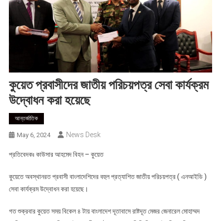
কুয়েত প্রবাসীদের জাতীয় পরিচয়পত্র সেবা কার্যক্রম
উদ্বোধন করা হয়েছে
আন্তর্জাতিক
News Desk
May 6, 2024
প্রতিবেদকঃ কাউসার আহমেদ বিহন – কুয়েত
কুয়েতে অবস্থানরত প্রবাসী বাংলাদেশিদের বহুল প্রত্যাশিত জাতীয় পরিচয়পত্র ( এনআইডি )
সেবা কার্যক্রম উদ্বোধন করা হয়েছে।
গত শুক্রবার কুয়েত সময় বিকেল ৪ টায় বাংলাদেশ দূতাবাসে রাষ্টদূত মেজর জেনারেল মোহাম্মদ