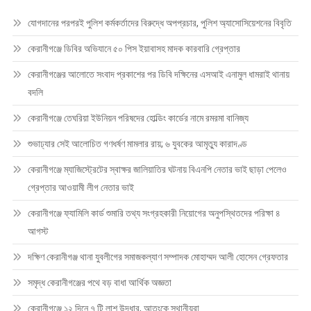
যোগদানের পরপরই পুলিশ কর্মকর্তাদের বিরুদ্ধে অপপ্রচার, পুলিশ অ্যাসোসিয়েশনের বিবৃতি
কেরানীগঞ্জে ডিবির অভিযানে ৫০ পিস ইয়াবাসহ মাদক কারবারি গ্রেপ্তার
কেরানীগঞ্জের আলোতে সংবাদ প্রকাশের পর ডিবি দক্ষিনের এসআই এনামুল ধামরাই থানায়
বদলি
কেরানীগঞ্জে তেঘরিয়া ইউনিয়ন পরিষদের হোল্ডিং কার্ডের নামে রমরমা বানিজ্য
শুভাঢ্যার সেই আলোচিত গণধর্ষণ মামলার রায়; ৬ যুবকের আমৃত্যু কারাদণ্ড
কেরানীগঞ্জে ম্যাজিস্ট্রেটের স্বাক্ষর জালিয়াতির ঘটনায় বিএনপি নেতার ভাই ছাড়া পেলেও
গ্রেপ্তার আওয়ামী লীগ নেতার ভাই
কেরানীগঞ্জে ফ্যামিলি কার্ড শুমারি তথ্য সংগ্রহকারী নিয়োগের অনুপস্থিতদের পরিক্ষা ৪
আগস্ট
দক্ষিণ কেরানীগঞ্জ থানা যুবলীগের সমাজকল্যাণ সম্পাদক মোহাম্মদ আলী হোসেন গ্রেফতার
সমৃদ্ধ কেরানীগঞ্জের পথে বড় বাধা আর্থিক অজ্ঞতা
কেরানীগঞ্জে ১২ দিনে ৭ টি লাশ উদ্ধার, আতংকে স্থানীয়রা