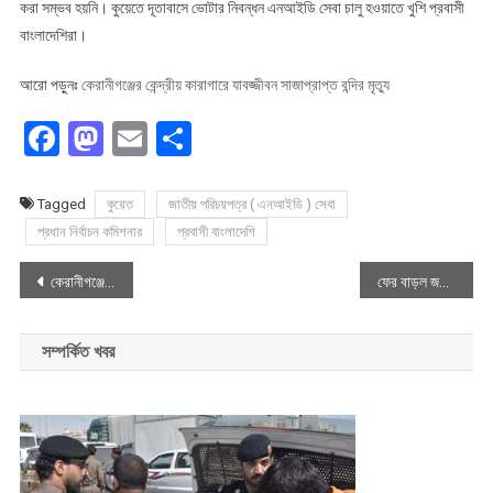
করা সম্ভব হয়নি। কুয়েতে দূতাবাসে ভোটার নিবন্ধন এনআইডি সেবা চালু হওয়াতে খুশি প্রবাসী
বাংলাদেশিরা।
আরো পড়ুনঃ
কেরানীগঞ্জের কেন্দ্রীয় কারাগারে যাবজ্জীবন সাজাপ্রাপ্ত বন্দির মৃত্যু
Facebook
Mastodon
Email
Share
Tagged
কুয়েত
জাতীয় পরিচয়পত্র ( এনআইডি ) সেবা
প্রধান নির্বাচন কমিশনার
প্রবাসী বাংলাদেশি
Post
কেরানীগঞ্জের কেন্দ্রীয় কারাগারে যাবজ্জীবন সাজাপ্রাপ্ত বন্দির মৃত্যু
ফের বাড়ল জরিমানা ছাড়া যানবাহনের ফিটনেস নবায়নের সময়
navigation
সম্পর্কিত খবর