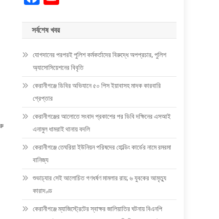
সর্বশেষ খবর
যোগদানের পরপরই পুলিশ কর্মকর্তাদের বিরুদ্ধে অপপ্রচার, পুলিশ
অ্যাসোসিয়েশনের বিবৃতি
কেরানীগঞ্জে ডিবির অভিযানে ৫০ পিস ইয়াবাসহ মাদক কারবারি
গ্রেপ্তার
কেরানীগঞ্জের আলোতে সংবাদ প্রকাশের পর ডিবি দক্ষিনের এসআই
রু
এনামুল ধামরাই থানায় বদলি
কেরানীগঞ্জে তেঘরিয়া ইউনিয়ন পরিষদের হোল্ডিং কার্ডের নামে রমরমা
বানিজ্য
শুভাঢ্যার সেই আলোচিত গণধর্ষণ মামলার রায়; ৬ যুবকের আমৃত্যু
কারাদণ্ড
কেরানীগঞ্জে ম্যাজিস্ট্রেটের স্বাক্ষর জালিয়াতির ঘটনায় বিএনপি