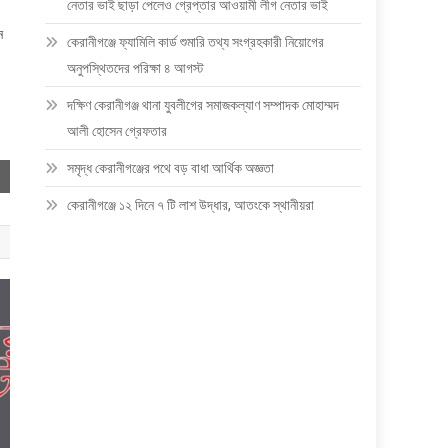
নেতার ভাই ছাড়া পেলেও গ্রেপ্তার আওয়ামী লীগ নেতার ভাই
ন
কেরানীগঞ্জে ফ্যামিলি কার্ড শুমারি তথ্য সংগ্রহকারী নিয়োগের
অনুপস্থিতদের পরিক্ষা ৪ আগস্ট
দক্ষিণ কেরানীগঞ্জ থানা যুবলীগের সমাজকল্যাণ সম্পাদক মোহাম্মদ
আলী হোসেন গ্রেফতার
সমৃদ্ধ কেরানীগঞ্জের পথে বড় বাধা আর্থিক অজ্ঞতা
কেরানীগঞ্জে ১২ দিনে ৭ টি লাশ উদ্ধার, আতংকে স্থানীয়রা