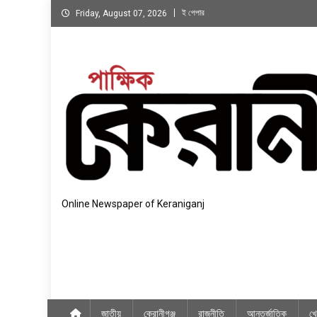
Skip
ই পেপার
Friday, August 07, 2026
to
content
Online Newspaper of Keraniganj
জাতীয়
কেরানীগঞ্জ
রাজনীতি
আন্তর্জাতিক
খে