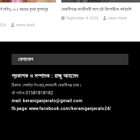
ঘ লাইন, ১০২ বছরের বৃদ্ধা ফুলবানুর
কেরানীগঞ্জে যাত্রীবাহী বাসে দুই কিশোরীকে ধর্ষণচেষ্টা
September 4, 2025
news desk
2026
news desk
যোগাযোগ
প্রকাশক ও সম্পাদক :
রাজু আহমেদ
ঠিকানা: সেমন্তি টাওয়ার,কদমতলী কেরানীগঞ্জ ঢাকা।
হট লাইনঃ 01581818182
mail: keraniganjeralo@gmail.com
fb page: www.facebook.com/keraniganjeralo24/