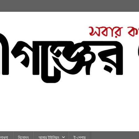
লাধূলা
বিনোদন
আমার ইউনিয়ন
ই-পেপার