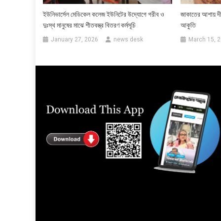
ইউনিভার্সেল মেডিকেল কলেজ ইউনিটের উদ্যোগে গরীব ও
জাকাতের আশায় দীর্
দুঃস্থ মানুষের মাঝে শীতবস্ত্র বিতরণ কর্মসূচি
আকুতি
January 27, 2026
news desk
March 15, 