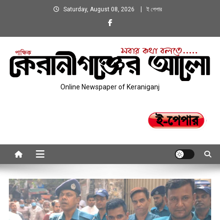
Skip
Saturday, August 08, 2026
ই পেপার
to
content
Online Newspaper of Keraniganj