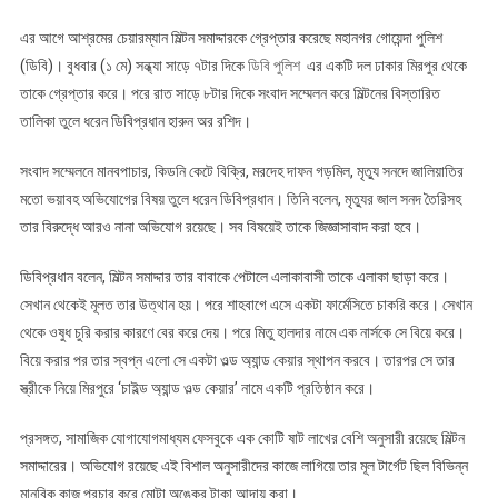
এর আগে আশ্রমের চেয়ারম্যান মিল্টন সমাদ্দারকে গ্রেপ্তার করেছে মহানগর গোয়েন্দা পুলিশ
(ডিবি)। বুধবার (১ মে) সন্ধ্যা সাড়ে ৭টার দিকে
ডিবি পুলিশ
এর একটি দল ঢাকার মিরপুর থেকে
তাকে গ্রেপ্তার করে। পরে রাত সাড়ে ৮টার দিকে সংবাদ সম্মেলন করে মিল্টনের বিস্তারিত
তালিকা তুলে ধরেন ডিবিপ্রধান হারুন অর রশিদ।
সংবাদ সম্মেলনে মানবপাচার, কিডনি কেটে বিক্রি, মরদেহ দাফন গড়মিল, মৃত্যু সনদে জালিয়াতির
মতো ভয়াবহ অভিযোগের বিষয় তুলে ধরেন ডিবিপ্রধান। তিনি বলেন, মৃত্যুর জাল সনদ তৈরিসহ
তার বিরুদ্ধে আরও নানা অভিযোগ রয়েছে। সব বিষয়েই তাকে জিজ্ঞাসাবাদ করা হবে।
ডিবিপ্রধান বলেন, মিল্টন সমাদ্দার তার বাবাকে পেটালে এলাকাবাসী তাকে এলাকা ছাড়া করে।
সেখান থেকেই মূলত তার উত্থান হয়। পরে শাহবাগে এসে একটা ফার্মেসিতে চাকরি করে। সেখান
থেকে ওষুধ চুরি করার কারণে বের করে দেয়। পরে মিতু হালদার নামে এক নার্সকে সে বিয়ে করে।
বিয়ে করার পর তার স্বপ্ন এলো সে একটা ওল্ড অ্যান্ড কেয়ার স্থাপন করবে। তারপর সে তার
স্ত্রীকে নিয়ে মিরপুরে ‘চাইল্ড অ্যান্ড ওল্ড কেয়ার’ নামে একটি প্রতিষ্ঠান করে।
প্রসঙ্গত, সামাজিক যোগাযোগমাধ্যম ফেসবুকে এক কোটি ষাট লাখের বেশি অনুসারী রয়েছে মিল্টন
সমাদ্দারের। অভিযোগ রয়েছে এই বিশাল অনুসারীদের কাজে লাগিয়ে তার মূল টার্গেট ছিল বিভিন্ন
মানবিক কাজ প্রচার করে মোটা অঙ্কের টাকা আদায় করা।