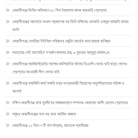
কেরানীগঞ্জে ডিবির অভিযানে ৫০ পিস ইয়াবাসহ মাদক কারবারি গ্রেপ্তার
কেরানীগঞ্জের আলোতে সংবাদ প্রকাশের পর ডিবি দক্ষিনের এসআই এনামুল ধামরাই থানায়
বদলি
কেরানীগঞ্জে তেঘরিয়া ইউনিয়ন পরিষদের হোল্ডিং কার্ডের নামে রমরমা বানিজ্য
শুভাঢ্যার সেই আলোচিত গণধর্ষণ মামলার রায়; ৬ যুবকের আমৃত্যু কারাদণ্ড
কেরানীগঞ্জে ম্যাজিস্ট্রেটের স্বাক্ষর জালিয়াতির ঘটনায় বিএনপি নেতার ভাই ছাড়া পেলেও
গ্রেপ্তার আওয়ামী লীগ নেতার ভাই
কেরানীগঞ্জে ফ্যামিলি কার্ড শুমারি তথ্য সংগ্রহকারী নিয়োগের অনুপস্থিতদের পরিক্ষা ৪
আগস্ট
দক্ষিণ কেরানীগঞ্জ থানা যুবলীগের সমাজকল্যাণ সম্পাদক মোহাম্মদ আলী হোসেন গ্রেফতার
সমৃদ্ধ কেরানীগঞ্জের পথে বড় বাধা আর্থিক অজ্ঞতা
কেরানীগঞ্জে ১২ দিনে ৭ টি লাশ উদ্ধার, আতংকে স্থানীয়রা