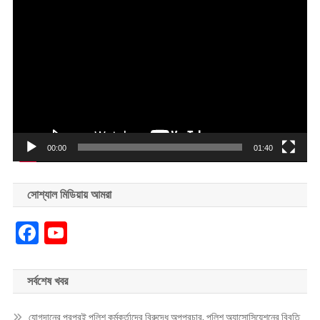
Video
Player
00:00
01:40
সোশ্যাল মিডিয়ায় আমরা
Facebook
YouTube
সর্বশেষ খবর
যোগদানের পরপরই পুলিশ কর্মকর্তাদের বিরুদ্ধে অপপ্রচার, পুলিশ অ্যাসোসিয়েশনের বিবৃতি