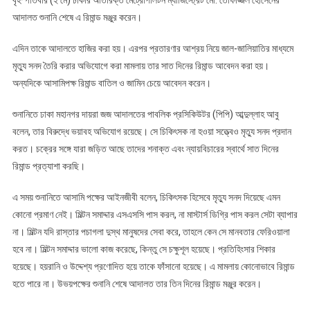
আদালত শুনানি শেষে এ রিমান্ড মঞ্জুর করেন।
এদিন তাকে আদালতে হাজির করা হয়। এরপর প্রতারণার আশ্রয় নিয়ে জাল-জালিয়াতির মাধ্যমে
মৃত্যু সনদ তৈরি করার অভিযোগে করা মামলায় তার সাত দিনের রিমান্ড আবেদন করা হয়।
অন্যদিকে আসামিপক্ষ রিমান্ড বাতিল ও জামিন চেয়ে আবেদন করেন।
শুনানিতে ঢাকা মহানগর দায়রা জজ আদালতের পাবলিক প্রসিকিউটর (পিপি) আব্দুল্লাহ আবু
বলেন, তার বিরুদ্ধে ভয়াবহ অভিযোগ রয়েছে। সে চিকিৎসক না হওয়া সত্ত্বেও মৃত্যু সনদ প্রদান
করত। চক্রের সঙ্গে যারা জড়িত আছে তাদের শনাক্ত এবং ন্যায়বিচারের স্বার্থে সাত দিনের
রিমান্ড প্রত্যাশা করছি।
এ সময় শুনানিতে আসামি পক্ষের আইনজীবী বলেন, চিকিৎসক হিসেবে মৃত্যু সনদ দিয়েছে এমন
কোনো প্রমাণ নেই। মিল্টন সমাদ্দার এসএসসি পাস করল, না মাস্টার্স ডিগ্রি পাস করল সেটা ব্যাপার
না। মিল্টন যদি রাস্তার পচাগলা দুস্থ মানুষদের সেবা করে, তাহলে কেন সে মানবতার ফেরিওয়ালা
হবে না। মিল্টন সমাদ্দার ভালো কাজ করেছে, কিন্তু সে চক্ষুশূল হয়েছে। প্রতিহিংসার শিকার
হয়েছে। হয়রানি ও উদ্দেশ্য প্রণোদিত হয়ে তাকে ফাঁসানো হয়েছে। এ মামলায় কোনোভাবে রিমান্ড
হতে পারে না। উভয়পক্ষের শুনানি শেষে আদালত তার তিন দিনের রিমান্ড মঞ্জুর করেন।