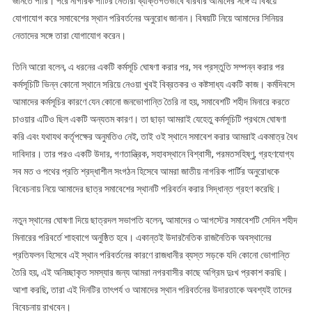
জানতে পারি। পরে নাগরিক পার্টির নেতারা ব্যক্তিগতভাবে বারবার আমাদের সঙ্গে এ বিষয়ে
যোগাযোগ করে সমাবেশের স্থান পরিবর্তনের অনুরোধ জানান। বিষয়টি নিয়ে আমাদের সিনিয়র
নেতাদের সঙ্গে তারা যোগাযোগ করেন।
তিনি আরো বলেন, এ ধরনের একটি কর্মসূচি ঘোষণা করার পর, সব প্রস্তুতি সম্পন্ন করার পর
কর্মসূচিটি ভিন্ন কোনো স্থানে সরিয়ে নেওয়া খুবই বিব্রতকর ও কষ্টসাধ্য একটি কাজ। কর্মদিবসে
আমাদের কর্মসূচির কারণে যেন কোনো জনভোগান্তি তৈরি না হয়, সমাবেশটি শহীদ মিনারে করতে
চাওয়ার এটিও ছিল একটি অন্যতম কারণ। তা ছাড়া আমরাই যেহেতু কর্মসূচিটি প্রথমে ঘোষণা
করি এবং যথাযথ কর্তৃপক্ষের অনুমতিও নেই, তাই ওই স্থানে সমাবেশ করার আমরাই একমাত্র বৈধ
দাবিদার। তার পরও একটি উদার, গণতান্ত্রিক, সহাবস্থানে বিশ্বাসী, পরমতসহিষ্ণু, গ্রহণযোগ্য
সব মত ও পথের প্রতি শ্রদ্ধাশীল সংগঠন হিসেবে আমরা জাতীয় নাগরিক পার্টির অনুরোধকে
বিবেচনায় নিয়ে আমাদের ছাত্র সমাবেশের স্থানটি পরিবর্তন করার সিদ্ধান্ত গ্রহণ করেছি।
নতুন স্থানের ঘোষণা দিয়ে ছাত্রদল সভাপতি বলেন, আমাদের ৩ আগস্টের সমাবেশটি সেদিন শহীদ
মিনারের পরিবর্তে শাহবাগে অনুষ্ঠিত হবে। একান্তই উদারনৈতিক রাজনৈতিক অবস্থানের
প্রতিফলন হিসেবে এই স্থান পরিবর্তনের কারণে রাজধানীর ব্যস্ত সড়কে যদি কোনো ভোগান্তি
তৈরি হয়, এই অনিচ্ছাকৃত সমস্যার জন্য আমরা নগরবাসীর কাছে অগ্রিম দুঃখ প্রকাশ করছি।
আশা করছি, তারা এই দিনটির তাৎপর্য ও আমাদের স্থান পরিবর্তনের উদারতাকে অবশ্যই তাদের
বিবেচনায় রাখবেন।