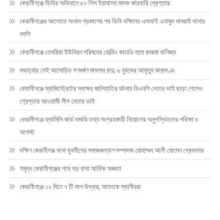
কেরানীগঞ্জে ডিবির অভিযানে ৫০ পিস ইয়াবাসহ মাদক কারবারি গ্রেপ্তার
কেরানীগঞ্জের আলোতে সংবাদ প্রকাশের পর ডিবি দক্ষিনের এসআই এনামুল ধামরাই থানায়
বদলি
কেরানীগঞ্জে তেঘরিয়া ইউনিয়ন পরিষদের হোল্ডিং কার্ডের নামে রমরমা বানিজ্য
শুভাঢ্যার সেই আলোচিত গণধর্ষণ মামলার রায়; ৬ যুবকের আমৃত্যু কারাদণ্ড
কেরানীগঞ্জে ম্যাজিস্ট্রেটের স্বাক্ষর জালিয়াতির ঘটনায় বিএনপি নেতার ভাই ছাড়া পেলেও
গ্রেপ্তার আওয়ামী লীগ নেতার ভাই
কেরানীগঞ্জে ফ্যামিলি কার্ড শুমারি তথ্য সংগ্রহকারী নিয়োগের অনুপস্থিতদের পরিক্ষা ৪
আগস্ট
দক্ষিণ কেরানীগঞ্জ থানা যুবলীগের সমাজকল্যাণ সম্পাদক মোহাম্মদ আলী হোসেন গ্রেফতার
সমৃদ্ধ কেরানীগঞ্জের পথে বড় বাধা আর্থিক অজ্ঞতা
কেরানীগঞ্জে ১২ দিনে ৭ টি লাশ উদ্ধার, আতংকে স্থানীয়রা