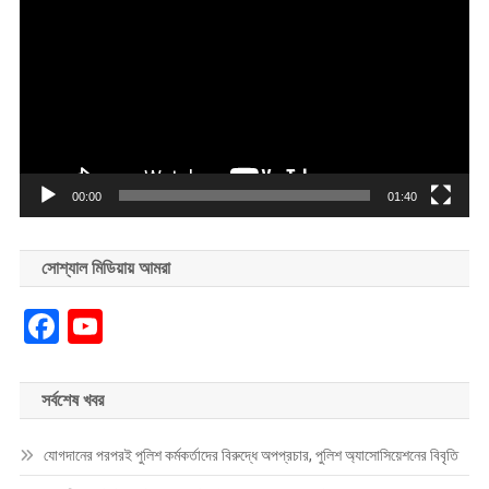
Player
00:00
01:40
সোশ্যাল মিডিয়ায় আমরা
Facebook
YouTube
সর্বশেষ খবর
যোগদানের পরপরই পুলিশ কর্মকর্তাদের বিরুদ্ধে অপপ্রচার, পুলিশ অ্যাসোসিয়েশনের বিবৃতি