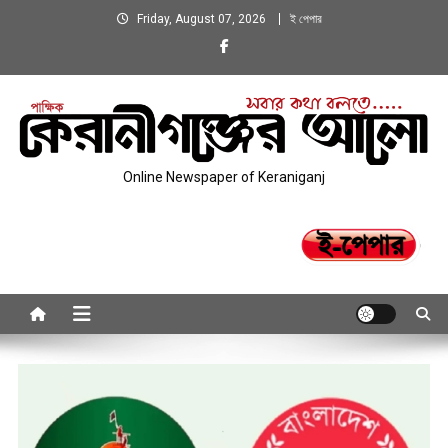
Skip
Friday, August 07, 2026
ই পেপার
to
content
Online Newspaper of Keraniganj