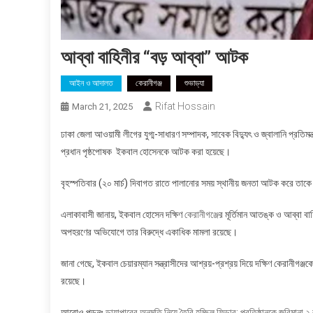
আব্বা বাহিনীর “বড় আব্বা” আটক
আইন ও আদালত
কেরানীগঞ্জ
শুভাড্যা
Rifat Hossain
March 21, 2025
ঢাকা জেলা আওয়ামী লীগের যুগ্ম-সাধারণ সম্পাদক, সাবেক বিদ্যুৎ ও জ্বালানি প্রতিমন
প্রধান পৃষ্ঠপোষক ইকবাল হোসেনকে আটক করা হয়েছে।
বৃহস্পতিবার (২০ মার্চ) দিবাগত রাতে পালানোর সময় স্থানীয় জনতা আটক করে তাকে 
এলাকাবাসী জানায়, ইকবাল হোসেন দক্ষিণ
কেরানীগঞ্জে
র মূর্তিমান আতঙ্ক ও আব্বা বা
অপহরণের অভিযোগে তার বিরুদ্ধে একাধিক মামলা রয়েছে।
জানা গেছে, ইকবাল চেয়ারম্যান সন্ত্রাসীদের আশ্রয়-প্রশ্রয় দিয়ে দক্ষিণ কেরানীগঞ
রয়েছে।
আরোও পড়ুনঃ
ডায়াপারের অনুমতি নিয়ে তৈরি হচ্ছিল ফিডার; প্রতিষ্ঠানকে জরিমানা ২