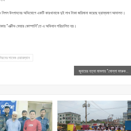
বোতল ও নিপল উৎপাদনের অভিযোগে একটি কারখানাকে দুই লাখ টাকা জরিমানা করেছে ভ্রাম্যমাণ আদালত।
র এলাকায় “এক্টিভ ফেয়ার কোম্পানি”তে এ অভিযান পরিচালিত হয়।
নিয়নের সাবেক চেয়ারম্যান
জুবায়ের হত্যা মামলায় “মোল্লা ফারুক বাহিনী”র মাসুদ গ্রেফতার