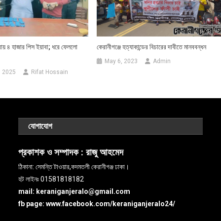
রায় ৪ হাজার পিস ইয়াবা; ধরে ফেললো
কেরানীগঞ্জে হত্যাকান্ডের বিচারের দাবীতে মানববন্ধন
May 6, 2023
Admin
, 2025
Rifat Hossain
যোগাযোগ
প্রকাশক ও সম্পাদক :
রাজু আহমেদ
ঠিকানা: সেমন্তি টাওয়ার,কদমতলী কেরানীগঞ্জ ঢাকা।
হট লাইনঃ 01581818182
mail: keraniganjeralo@gmail.com
fb page: www.facebook.com/keraniganjeralo24/