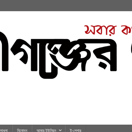
লাধূলা
বিনোদন
আমার ইউনিয়ন
ই-পেপার