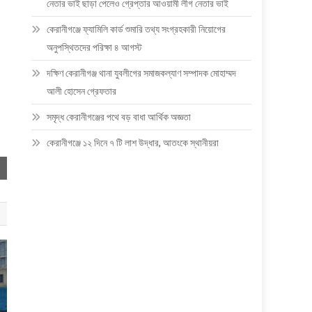
নেতার ভাই ছাড়া পেলেও গ্রেপ্তার আওয়ামী লীগ নেতার ভাই
কেরানীগঞ্জে ফ্যামিলি কার্ড শুমারি তথ্য সংগ্রহকারী নিয়োগের
অনুপস্থিতদের পরিক্ষা ৪ আগস্ট
দক্ষিণ কেরানীগঞ্জ থানা যুবলীগের সমাজকল্যাণ সম্পাদক মোহাম্মদ
আলী হোসেন গ্রেফতার
সমৃদ্ধ কেরানীগঞ্জের পথে বড় বাধা আর্থিক অজ্ঞতা
কেরানীগঞ্জে ১২ দিনে ৭ টি লাশ উদ্ধার, আতংকে স্থানীয়রা