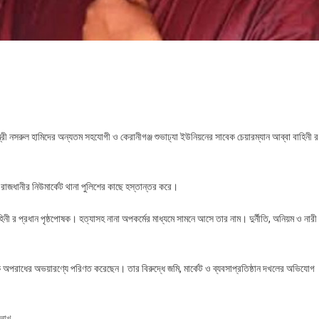
্ত্রী নসরুল হামিদের অন্যতম সহযোগী ও কেরানীগঞ্জ শুভাঢ্যা ইউনিয়নের সাবেক চেয়ারম্যান আব্বা বাহিনী র
রাজধানীর নিউমার্কেট থানা পুলিশের কাছে হস্তান্তর করে।
হিনী র প্রধান পৃষ্ঠপোষক। হত্যাসহ নানা অপকর্মের মাধ্যমে সামনে আসে তার নাম। দুর্নীতি, অনিয়ম ও নারী
্জকে অপরাধের অভয়ারণ্যে পরিণত করেছেন। তার বিরুদ্ধে জমি, মার্কেট ও ব্যবসাপ্রতিষ্ঠান দখলের অভিযোগ
 লাখ