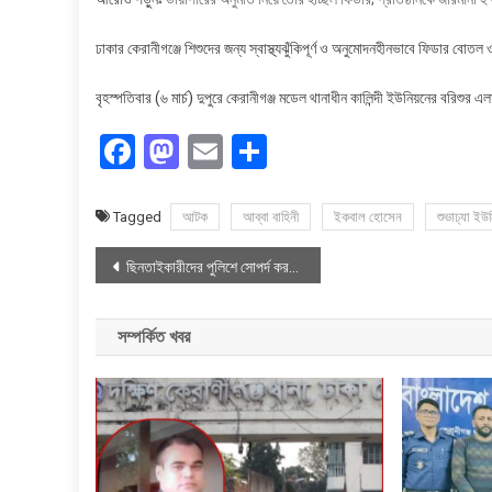
ঢাকার কেরানীগঞ্জে শিশুদের জন্য স্বাস্থ্যঝুঁকিপূর্ণ ও অনুমোদনহীনভাবে ফিডার 
বৃহস্পতিবার (৬ মার্চ) দুপুরে কেরানীগঞ্জ মডেল থানাধীন কালিন্দী ইউনিয়নের বরিশু
Facebook
Mastodon
Email
Share
Tagged
আটক
আব্বা বাহিনী
ইকবাল হোসেন
শুভাঢ্যা ইউ
Post
ছিনতাইকারীদের পুলিশে সোপর্দ করতে বলায় শিক্ষার্থীকে ছুরিকাঘাত
navigation
সম্পর্কিত খবর