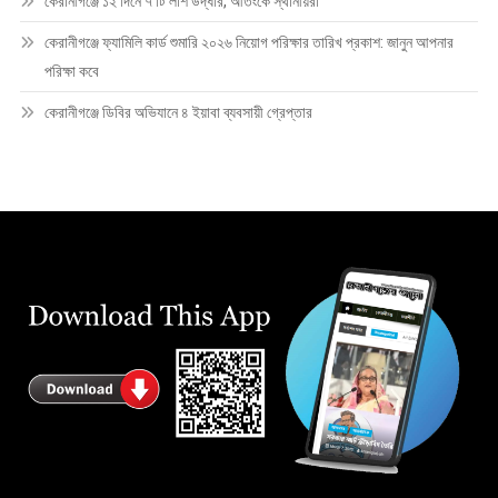
কেরানীগঞ্জে ১২ দিনে ৭ টি লাশ উদ্ধার, আতংকে স্থানীয়রা
কেরানীগঞ্জে ফ্যামিলি কার্ড শুমারি ২০২৬ নিয়োগ পরিক্ষার তারিখ প্রকাশ: জানুন আপনার
পরিক্ষা কবে
কেরানীগঞ্জে ডিবির অভিযানে ৪ ইয়াবা ব্যবসায়ী গ্রেপ্তার