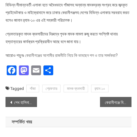
বিভিন্ন সীমান্তবর্তী এলাকা হতে অবৈধভাবে গাঁজাসহ অন্যান্য মাদকদ্রব্য সংগ্রহ করে জব্দকৃত
প্রাইভেটকার ও মাইক্রোবাসে করে ঢাকার কেরানীগঞ্জসহ দেশের বিভিন্ন এলাকায় সরবরাহ করত
বলেও জানান র‍্যাব-১০ এর এই সহকারী পরিচালক।
গ্রেফতারকৃত মাদক ব্যবসায়ীদের বিরুদ্ধে পৃথক মাদক মামলা রুজু করতে সংশ্লিষ্ট থানায়
হস্তান্তরের কার্যক্রম প্রক্রিয়াধীন আছে বলে জানা যায়।
আরোও পড়ুনঃ
কেরানীগঞ্জের আগামীর রাজনীতি নিয়ে কি ভাবছেন পল ও তার সমর্থকরা?
Facebook
Mastodon
Email
Share
Tagged
গাঁজা
গ্রেফতার
মাদক ব্যবসায়ী
র‍্যাব ১০
Post
শেখ হাসিনার প্রেতাত্মারা এখনো ঘাপটি মেরে আছে – অপর্ণা রায়
কেরানীগঞ্জে বিএনপি নেতার সেল্টারে অবৈধ বালু ব্যবসা চালিয়ে যাচ্ছে আওয়ামীলীগ নেতা
navigation
সম্পর্কিত খবর