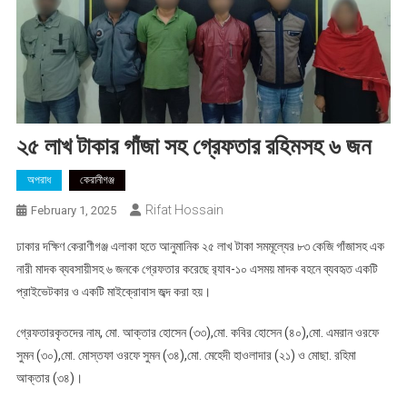
২৫ লাখ টাকার গাঁজা সহ গ্রেফতার রহিমসহ ৬ জন
অপরাধ
কেরানীগঞ্জ
Rifat Hossain
February 1, 2025
ঢাকার দক্ষিণ কেরাণীগঞ্জ এলাকা হতে আনুমানিক ২৫ লাখ টাকা সমমূল্যের ৮৩ কেজি গাঁজাসহ এক
নারী মাদক ব্যবসায়ীসহ ৬ জনকে গ্রেফতার করেছে র‌্যাব-১০ এসময় মাদক বহনে ব্যবহৃত একটি
প্রাইভেটকার ও একটি মাইক্রোবাস জব্দ করা হয়।
গ্রেফতারকৃতদের নাম, মো. আক্তার হোসেন (৩৩),মো. কবির হোসেন (৪০),মো. এমরান ওরফে
সুমন (৩০),মো. মোস্তফা ওরফে সুমন (৩৪),মো. মেহেদী হাওলাদার (২১) ও মোছা. রহিমা
আক্তার (৩৪)।