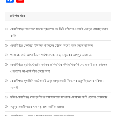
সর্বশেষ খবর
কেরানীগঞ্জের আলোতে সংবাদ প্রকাশের পর ডিবি দক্ষিনের এসআই এনামুল ধামরাই থানায়
বদলি
কেরানীগঞ্জে তেঘরিয়া ইউনিয়ন পরিষদের হোল্ডিং কার্ডের নামে রমরমা বানিজ্য
শুভাঢ্যার সেই আলোচিত গণধর্ষণ মামলার রায়; ৬ যুবকের আমৃত্যু কারাদণ্ড
কেরানীগঞ্জে ম্যাজিস্ট্রেটের স্বাক্ষর জালিয়াতির ঘটনায় বিএনপি নেতার ভাই ছাড়া পেলেও
গ্রেপ্তার আওয়ামী লীগ নেতার ভাই
কেরানীগঞ্জে ফ্যামিলি কার্ড শুমারি তথ্য সংগ্রহকারী নিয়োগের অনুপস্থিতদের পরিক্ষা ৪
আগস্ট
দক্ষিণ কেরানীগঞ্জ থানা যুবলীগের সমাজকল্যাণ সম্পাদক মোহাম্মদ আলী হোসেন গ্রেফতার
সমৃদ্ধ কেরানীগঞ্জের পথে বড় বাধা আর্থিক অজ্ঞতা