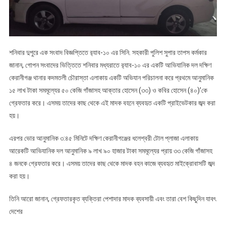
শনিবার দুপুরে এক সংবাদ বিজ্ঞপ্তিতে র‍্যাব-১০ এর সিনি. সহকারী পুলিশ সুপার তাপস কর্মকার
জানান, গোপন সংবাদের ভিত্তিতে শনিবার মধ্যরাতে র‍্যাব-১০ এর একটি আভিযানিক দল দক্ষিণ
কেরানীগঞ্জ থানার কদমতলী চৌরাস্তা এলাকায় একটি অভিযান পরিচালনা করে প্রথমে আনুমানিক
১৫ লাখ টাকা সমমূল্যের ৫০ কেজি গাঁজাসহ আক্তার হোসেন (৩৩) ও কবির হোসেন (৪০)’কে
গ্রেফতার করে। এসময় তাদের কাছ থেকে এই মাদক বহনে ব্যবহৃত একটি প্রাইভেটকার জব্দ করা
হয়।
এরপর ভোর আনুমানিক ৩:৪৫ মিনিটে দক্ষিণ কেরানীগঞ্জের ধলেশ্বরী টোল প্লাজা এলাকায়
আরেকটি আভিযানিক দল আনুমানিক ৯ লাখ ৯০ হাজার টাকা সমমূল্যের প্রায় ৩৩ কেজি গাঁজাসহ
৪ জনকে গ্রেফতার করে। এসময় তাদের কাছ থেকে মাদক বহন কাজে ব্যবহৃত মাইক্রোবাসটি জব্দ
করা হয়।
তিনি আরো জানান, গ্রেফতারকৃত ব্যক্তিরা পেশাদার মাদক ব্যবসায়ী এবং তারা বেশ কিছুদিন যাবৎ
দেশের