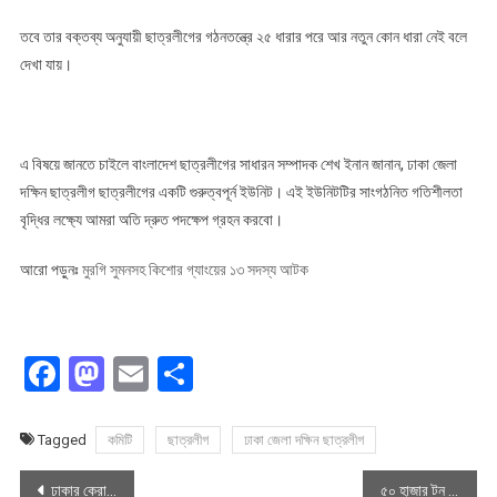
তবে তার বক্তব্য অনুযায়ী ছাত্রলীগের গঠনতন্ত্রে ২৫ ধারার পরে আর নতুন কোন ধারা নেই বলে
দেখা যায়।
এ বিষয়ে জানতে চাইলে বাংলাদেশ ছাত্রলীগের সাধারন সম্পাদক শেখ ইনান জানান, ঢাকা জেলা
দক্ষিন ছাত্রলীগ ছাত্রলীগের একটি গুরুত্বপূর্ন ইউনিট। এই ইউনিটটির সাংগঠনিত গতিশীলতা
বৃদ্ধির লক্ষ্যে আমরা অতি দ্রুত পদক্ষেপ গ্রহন করবো।
আরো পড়ুনঃ
মুরগি সুমনসহ কিশোর গ্যাংয়ের ১৩ সদস্য আটক
Facebook
Mastodon
Email
Share
Tagged
কমিটি
ছাত্রলীগ
ঢাকা জেলা দক্ষিন ছাত্রলীগ
Post
ঢাকার কেরানীগঞ্জে রাজউকের উচ্ছেদ অভিযান
৫০ হাজার টন পেঁয়াজ আসছে ভারত থেকে