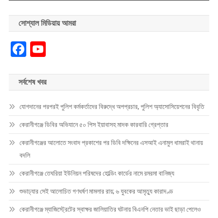
সোশ্যাল মিডিয়ায় আমরা
Facebook
YouTube
সর্বশেষ খবর
যোগদানের পরপরই পুলিশ কর্মকর্তাদের বিরুদ্ধে অপপ্রচার, পুলিশ অ্যাসোসিয়েশনের বিবৃতি
কেরানীগঞ্জে ডিবির অভিযানে ৫০ পিস ইয়াবাসহ মাদক কারবারি গ্রেপ্তার
কেরানীগঞ্জের আলোতে সংবাদ প্রকাশের পর ডিবি দক্ষিনের এসআই এনামুল ধামরাই থানায়
বদলি
কেরানীগঞ্জে তেঘরিয়া ইউনিয়ন পরিষদের হোল্ডিং কার্ডের নামে রমরমা বানিজ্য
শুভাঢ্যার সেই আলোচিত গণধর্ষণ মামলার রায়; ৬ যুবকের আমৃত্যু কারাদণ্ড
কেরানীগঞ্জে ম্যাজিস্ট্রেটের স্বাক্ষর জালিয়াতির ঘটনায় বিএনপি নেতার ভাই ছাড়া পেলেও