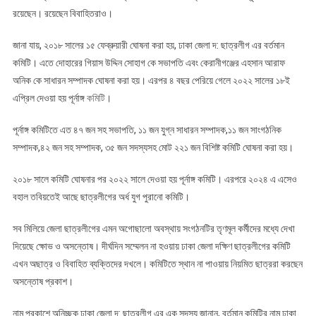
রয়েছেন। রয়েছেন বিবাহিতরাও।
জানা যায়, ২০১৮ সালের ১৫ ফেব্রুয়ারী ঘোষনা করা হয়, ঢাকা জেলা দ: ছাত্রলীগ এর বর্তমান
কমিটি। এতে দোহারের গিয়াস উদ্দিন সোহাগ কে সভাপতি এবং কেরানীগঞ্জের এহসান আরাফ
অনিক কে সাধারন সম্পাদক ঘোষনা করা হয়। এরপর ৪ বছর পেরিয়ে গেলে ২০২২ সালের ১৮ই
এপ্রিল দেওয়া হয় পূর্নাঙ্গ
কমিটি
।
পূর্নাঙ্গ কমিটিতে এত ৪৭ জন সহ সভাপতি, ১১ জন যুগ্ন সাধারন সম্পাদক,১১ জন সাংগঠনিক
সম্পাদক,৪২ জন সহ সম্পাদক, ৩৫ জন সদস্যসহ মোট ২২১ জন বিশিষ্ট কমিটি ঘোষনা করা হয়।
২০১৮ সালে কমিটি ঘোষনার পর ২০২২ সালে দেওয়া হয় পূর্নাঙ্গ কমিটি। এরপরে ২০২৪ এ এসেও
বহাল তবিয়তেই আছে ছাত্রলীগের অর্ধ যুগ পুরানো কমিটি।
সব মিলিয়ে জেলা ছাত্রলীগের এমন অগোছালো অবস্থায় সংগঠনটির তৃণমূল কর্মীদের মধ্যে দেখা
দিয়েছে ক্ষোভ ও অসন্তোষ। দীর্ঘদিন সম্মেলন না হওয়ায় ঢাকা জেলা দক্ষিণ ছাত্রলীগের কমিটি
এখন অছাত্র ও বিবাহিত ব্যক্তিদের দখলে। কমিটিতে স্থান না পাওয়ায় নিয়মিত ছাত্ররা করছেন
অসন্তোষ প্রকাশ।
নাম প্রকাশে অনিচ্ছুক ঢাকা জেলা দ: ছাত্রলীগ এর এক সদস্য জানান, বর্তমান কমিটির নাম ঢাকা