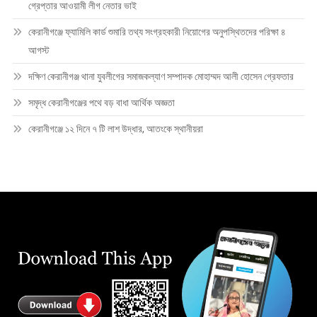
গ্রেপ্তার আওয়ামী লীগ নেতার ভাই
কেরানীগঞ্জে ফ্যামিলি কার্ড শুমারি তথ্য সংগ্রহকারী নিয়োগের অনুপস্থিতদের পরিক্ষা ৪
আগস্ট
দক্ষিণ কেরানীগঞ্জ থানা যুবলীগের সমাজকল্যাণ সম্পাদক মোহাম্মদ আলী হোসেন গ্রেফতার
সমৃদ্ধ কেরানীগঞ্জের পথে বড় বাধা আর্থিক অজ্ঞতা
কেরানীগঞ্জে ১২ দিনে ৭ টি লাশ উদ্ধার, আতংকে স্থানীয়রা