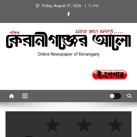
Skip
Friday, August 07, 2026
ই পেপার
to
content
Online Newspaper of Keraniganj